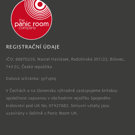
REGISTRAČNÍ ÚDAJE
IČO: 88870219, Marcel Havlásek, Radotínská 357/22, Bílovec,
743 01, Česká republika
Datová schránka: yy7vprq
V Čechách a na Slovensku výhradně zastupujeme britskou
společnost zapsanou v obchodním rejstříku Spojeného
království pod UK No. 07427882. Smluvní vztahy jsou
uzavírány v češtině s Panic Room UK.