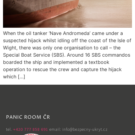
When the oil tanker ‘Nave Andromeda’ came under a
suspected hijack whilst idling off the coast of the Isle of
Wight, there was only one organisation to call – the
Special Boat Service (SBS). Around 16 SBS commandos
boarded the ship and implemented a textbook
operation to rescue the crew and capture the hijack
which […]
PANIC ROOM ČR
tel. ‭
+420 777 858 691
email: info@bezpecny-ukryt.cz