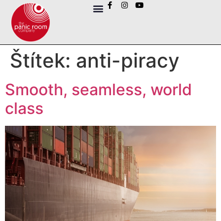
Štítek:
anti-piracy
Smooth, seamless, world
class