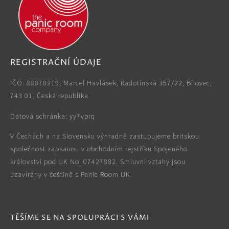
REGISTRAČNÍ ÚDAJE
IČO: 88870219, Marcel Havlásek, Radotínská 357/22, Bílovec,
743 01, Česká republika
Datová schránka: yy7vprq
V Čechách a na Slovensku výhradně zastupujeme britskou
společnost zapsanou v obchodním rejstříku Spojeného
království pod UK No. 07427882. Smluvní vztahy jsou
uzavírány v češtině s Panic Room UK.
TĚŠÍME SE NA SPOLUPRÁCI S VÁMI