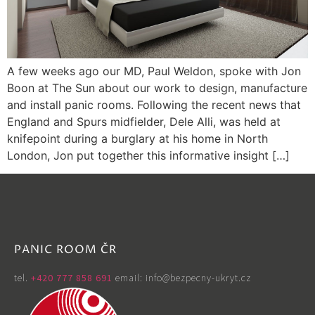
A few weeks ago our MD, Paul Weldon, spoke with Jon
Boon at The Sun about our work to design, manufacture
and install panic rooms. Following the recent news that
England and Spurs midfielder, Dele Alli, was held at
knifepoint during a burglary at his home in North
London, Jon put together this informative insight […]
PANIC ROOM ČR
tel. ‭
+420 777 858 691
email: info@bezpecny-ukryt.cz