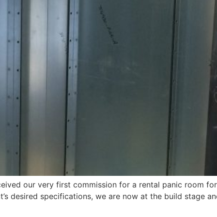
ived our very first commission for a rental panic room for
s desired specifications, we are now at the build stage and