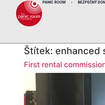
PANIC ROOM
BEZPEČNÝ DO
Štítek:
enhanced s
First rental commission