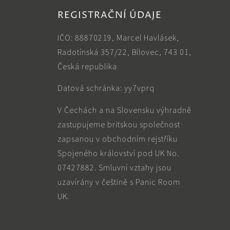
REGISTRAČNÍ ÚDAJE
IČO: 88870219, Marcel Havlásek,
Radotínská 357/22, Bílovec, 743 01,
Česká republika
Datová schránka: yy7vprq
V Čechách a na Slovensku výhradně
zastupujeme britskou společnost
zapsanou v obchodním rejstříku
Spojeného království pod UK No.
07427882. Smluvní vztahy jsou
uzavírány v češtině s Panic Room
UK.