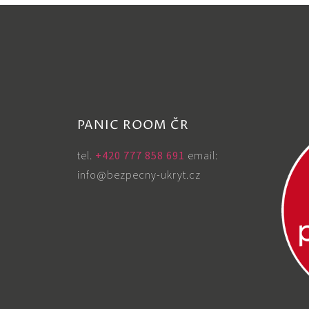
PANIC ROOM ČR
tel. ‭
+420 777 858 691
email:
info@bezpecny-ukryt.cz
,