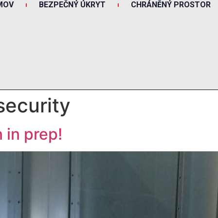
MOV
BEZPEČNÝ ÚKRYT
CHRÁNĚNÝ PROSTOR
ecurity
 in prep!