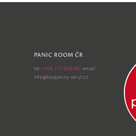
PANIC ROOM ČR
tel. ‭
+420 777 858 691
email:
info@bezpecny-ukryt.cz
,