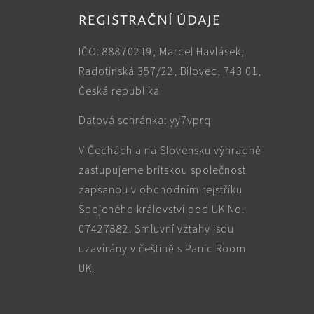
REGISTRAČNÍ ÚDAJE
IČO: 88870219, Marcel Havlásek,
Radotínská 357/22, Bílovec, 743 01,
Česká republika
Datová schránka: yy7vprq
V Čechách a na Slovensku výhradně
zastupujeme britskou společnost
zapsanou v obchodním rejstříku
Spojeného království pod UK No.
07427882. Smluvní vztahy jsou
uzavírány v češtině s Panic Room
UK.