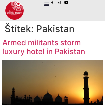
Štítek:
Pakistan
Armed militants storm
luxury hotel in Pakistan