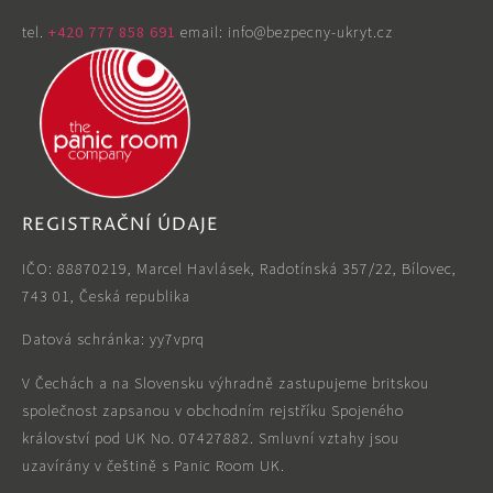
tel. ‭
+420 777 858 691
email: info@bezpecny-ukryt.cz
REGISTRAČNÍ ÚDAJE
IČO: 88870219, Marcel Havlásek, Radotínská 357/22, Bílovec,
743 01, Česká republika
Datová schránka: yy7vprq
V Čechách a na Slovensku výhradně zastupujeme britskou
společnost zapsanou v obchodním rejstříku Spojeného
království pod UK No. 07427882. Smluvní vztahy jsou
uzavírány v češtině s Panic Room UK.