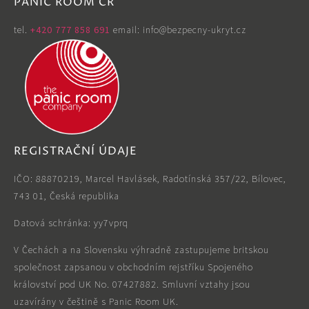
PANIC ROOM ČR
tel. ‭
+420 777 858 691
email: info@bezpecny-ukryt.cz
REGISTRAČNÍ ÚDAJE
IČO: 88870219, Marcel Havlásek, Radotínská 357/22, Bílovec,
743 01, Česká republika
Datová schránka: yy7vprq
V Čechách a na Slovensku výhradně zastupujeme britskou
společnost zapsanou v obchodním rejstříku Spojeného
království pod UK No. 07427882. Smluvní vztahy jsou
uzavírány v češtině s Panic Room UK.