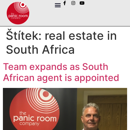
Štítek:
real estate in
South Africa
Team expands as South
African agent is appointed